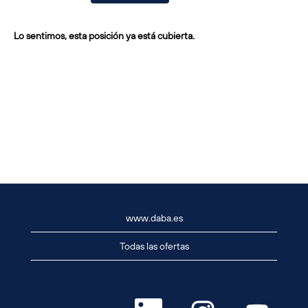
Lo sentimos, esta posición ya está cubierta.
www.daba.es
Todas las ofertas
S
S
S