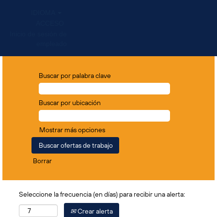
IDIOMA
ACCESO
Inicio de sesión de
empleado
Buscar por palabra clave
Buscar por ubicación
Mostrar más opciones
Borrar
Seleccione la frecuencia (en días) para recibir una alerta:
Crear alerta